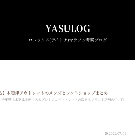
YASULOG
ロレックス(デイトナ)マラソン考察ブログ
る】木更津アウトレットのメンズセレクトショップまとめ
、千葉県は木更津金田にあるプレミアムアウトレットの数あるブランド店舗の中（約
2021.07.09